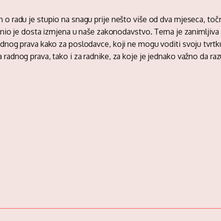
 o radu je stupio na snagu prije nešto više od dva mjeseca, toč
i unio je dosta izmjena u naše zakonodavstvo. Tema je zanimljiva
adnog prava kako za poslodavce, koji ne mogu voditi svoju tvrtk
 radnog prava, tako i za radnike, za koje je jednako važno da ra