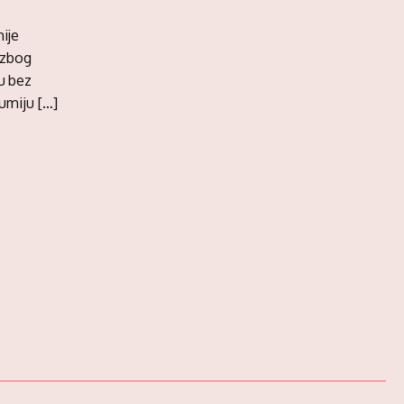
nije
 zbog
u bez
zumiju […]