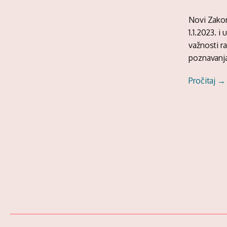
Novi Zakon
1.1.2023. 
važnosti r
poznavanja
Pročitaj →