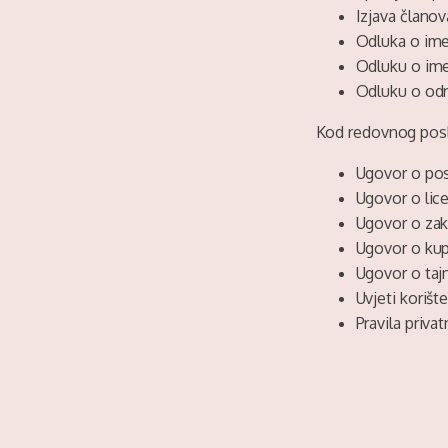
Izjava članov
Odluka o im
Odluku o ime
Odluku o odr
Kod redovnog posl
Ugovor o pos
Ugovor o lice
Ugovor o za
Ugovor o kup
Ugovor o taj
Uvjeti korišt
Pravila privat