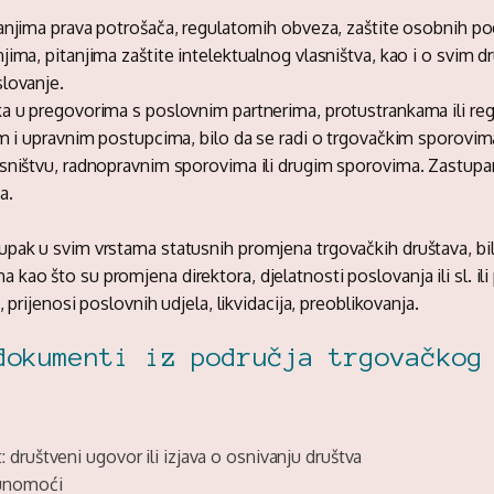
anjima prava potrošača, regulatornih obveza, zaštite osobnih po
jima, pitanjima zaštite intelektualnog vlasništva, kao i o svim d
lovanje.
a u pregovorima s poslovnim partnerima, protustrankama ili reg
im i upravnim postupcima, bilo da se radi o trgovačkim sporovi
sništvu, radnopravnim sporovima ili drugim sporovima. Zastupa
a.
pak u svim vrstama statusnih promjena trgovačkih društava, bil
kao što su promjena direktora, djelatnosti poslovanja ili sl. il
, prijenosi poslovnih udjela, likvidacija, preoblikovanja.
dokumenti iz područja trgovačkog
: društveni ugovor ili izjava o osnivanju društva
punomoći