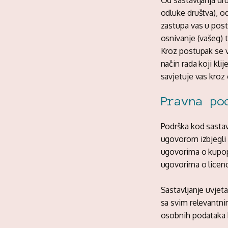
Od sastavljanja dr
odluke društva), od
zastupa vas u post
osnivanje (vašeg) 
Kroz postupak se v
način rada koji kli
savjetuje vas kroz 
Pravna po
Podrška kod sastav
ugovorom izbjegli 
ugovorima o kupop
ugovorima o licenci
Sastavljanje uvjeta
sa svim relevantni
osobnih podataka k