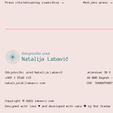
Pravo intelektualnog vlasništva →
Medijsko pravo →
Odvjetnički ured Natalija Labavić
Jelenovac 38 E
+385 1 5520 115
10 000 Zagreb -
natalija(at)labavic.com
OIB: 5090975067
Copyright © 2022 labavic.com
Designed with love ♥ and developed with care ✚ by Bor Dizdar