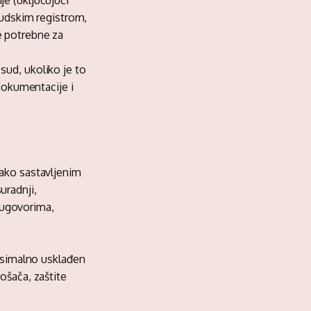
e (uključujući
 sudskim registrom,
e potrebne za
sud, ukoliko je to
 dokumentacije i
tako sastavljenim
uradnji,
 ugovorima,
aksimalno usklađen
ošača, zaštite