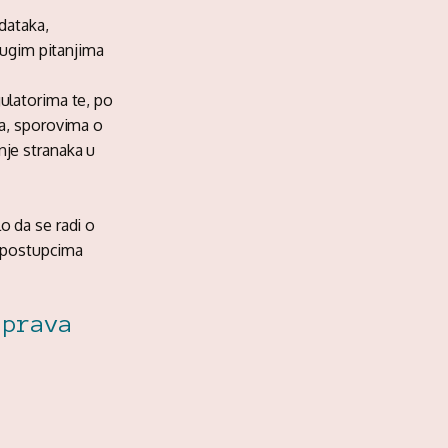
dataka,
rugim pitanjima
ulatorima te, po
ma, sporovima o
nje stranaka u
o da se radi o
i postupcima
 prava