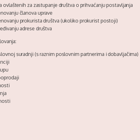
a ovlaštenih za zastupanje društva o prihvaćanju postavljanja
enovanju članova uprave
novanju prokurista društva (ukoliko prokurist postoji)
eđivanju adrese društva
ovanja:
lovnoj suradnji (s raznim poslovnim partnerima i dobavljačima)
nciji
kupu
oprodaji
nosti
enja
nosti