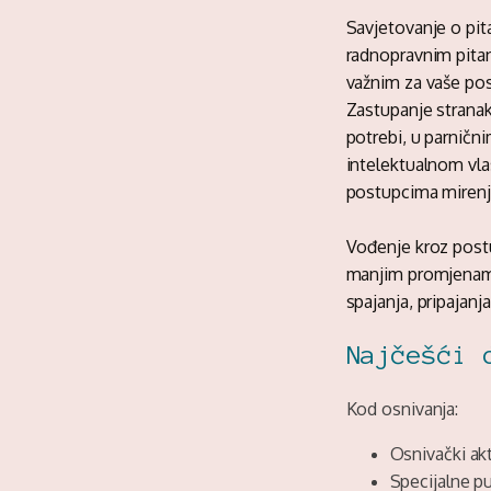
Savjetovanje o pit
radnopravnim pitan
važnim za vaše pos
Zastupanje stranak
potrebi, u parničn
intelektualnom vla
postupcima mirenj
Vođenje kroz postu
manjim promjenama 
spajanja, pripajanja
Najčešći 
Kod osnivanja:
Osnivački akt
Specijalne 