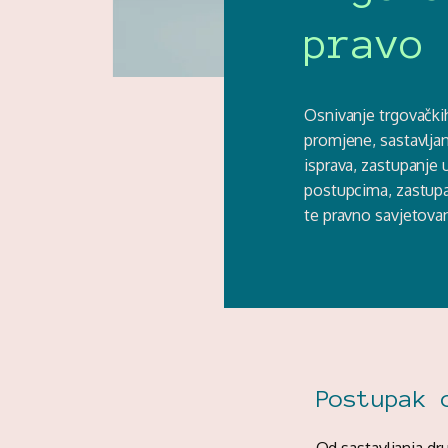
pravo
Osnivanje trgovački
promjene, sastavljan
isprava, zastupanje
postupcima, zastup
te pravno savjetovan
Postupak 