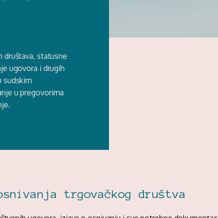
h društava, statusne
je ugovora i drugih
 u sudskim
anje u pregovorima
je.
osnivanja trgovačkog društva