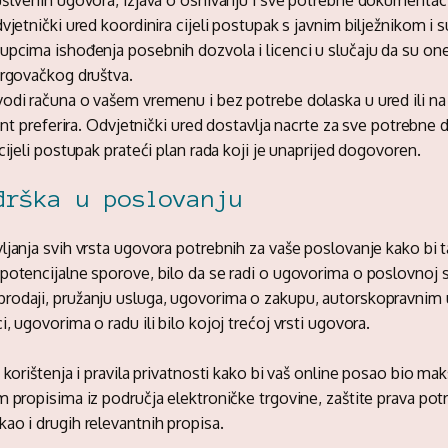
uštvenih ugovora, izjava o osnivanju i sve potrebne dokumentacij
vjetnički ured koordinira cijeli postupak s javnim bilježnikom i
upcima ishođenja posebnih dozvola i licenci u slučaju da su on
trgovačkog društva.
odi računa o vašem vremenu i bez potrebe dolaska u ured ili na 
jent preferira. Odvjetnički ured dostavlja nacrte za sve potrebne
cijeli postupak prateći plan rada koji je unaprijed dogovoren.
drška u poslovanju
ljanja svih vrsta ugovora potrebnih za vaše poslovanje kako bi 
potencijalne sporove, bilo da se radi o ugovorima o poslovnoj s
rodaji, pružanju usluga, ugovorima o zakupu, autorskopravnim
, ugovorima o radu ili bilo kojoj trećoj vrsti ugovora.
 korištenja i pravila privatnosti kako bi vaš online posao bio m
m propisima iz područja elektroničke trgovine, zaštite prava potr
ao i drugih relevantnih propisa.