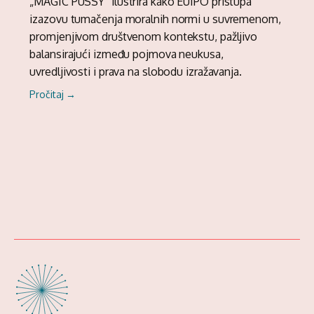
„MAGIC PUSSY” ilustrira kako EUIPO pristupa
izazovu tumačenja moralnih normi u suvremenom,
promjenjivom društvenom kontekstu, pažljivo
balansirajući između pojmova neukusa,
uvredljivosti i prava na slobodu izražavanja.
Pročitaj →