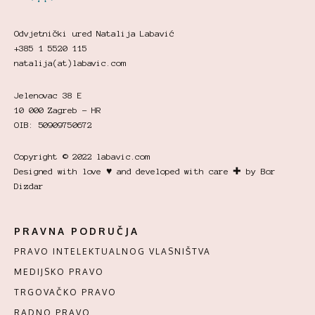
Odvjetnički ured Natalija Labavić
+385 1 5520 115
natalija(at)labavic.com
Jelenovac 38 E
10 000 Zagreb - HR
OIB: 50909750672
Copyright © 2022 labavic.com
Designed with love ♥ and developed with care ✚ by Bor
Dizdar
PRAVNA PODRUČJA
PRAVO INTELEKTUALNOG VLASNIŠTVA
MEDIJSKO PRAVO
TRGOVAČKO PRAVO
RADNO PRAVO