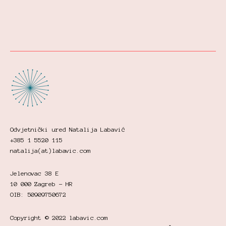
Odvjetnički ured Natalija Labavić
+385 1 5520 115
natalija(at)labavic.com
Jelenovac 38 E
10 000 Zagreb - HR
OIB: 50909750672
Copyright © 2022 labavic.com