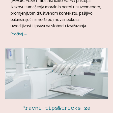
„MAGIC PUSSY” ilustrira kako EUIPO pristupa
izazovu tumačenja moralnih normi u suvremenom,
promjenjivom društvenom kontekstu, pažljivo
balansirajući između pojmova neukusa,
uvredljivosti i prava na slobodu izražavanja.
Pročitaj →
Pravni tips&tricks za