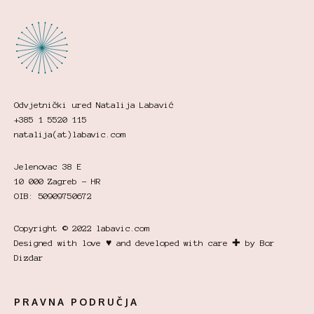
Odvjetnički ured Natalija Labavić
+385 1 5520 115
natalija(at)labavic.com
Jelenovac 38 E
10 000 Zagreb - HR
OIB: 50909750672
Copyright © 2022 labavic.com
Designed with love ♥ and developed with care ✚ by Bor
Dizdar
PRAVNA PODRUČJA